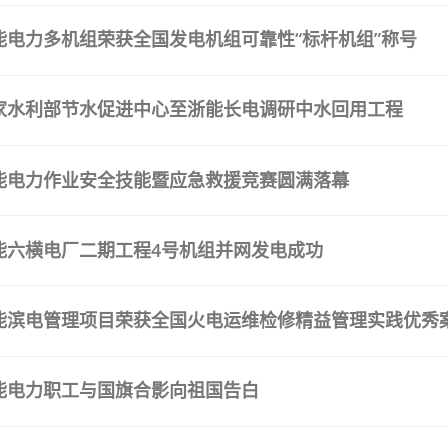
能电力多机组荣获全国发电机组可靠性“标杆机组”称号
家水利部节水促进中心至浙能长电调研中水回用工程
能电力作业安全技能暨应急救援竞赛圆满落幕
能六横电厂二期工程4号机组并网发电成功
能滨电管理项目荣获全国火电运维检修精益管理实践优秀案
能电力职工与国旗合影向祖国告白