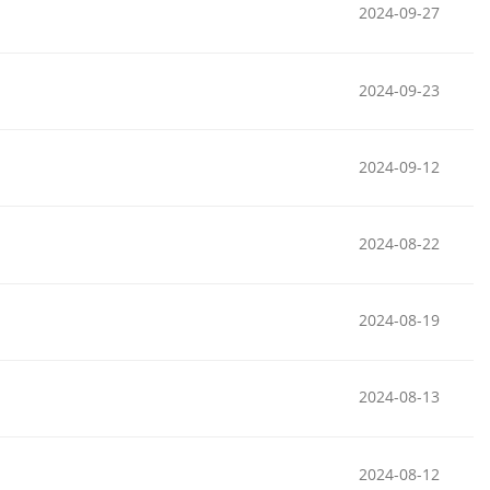
2024-09-27
2024-09-23
2024-09-12
2024-08-22
2024-08-19
2024-08-13
2024-08-12