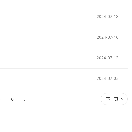
2024-07-18
2024-07-16
2024-07-12
2024-07-03
下
5
6
...
下一页
一
页