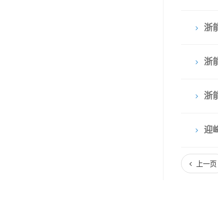
浙
浙
浙
迎
上一页