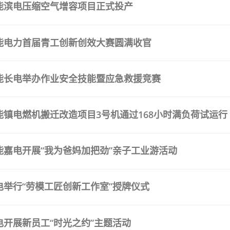
能滨电压缩空气增容项目正式投产
能电力首届青工创新创效大赛圆满收官
能长电举办作业安全技能暨应急救援竞赛
能镇电燃机搬迁改造项目3号机通过168小时满负荷试运行
能嘉电开展“我为爸妈加把劲”亲子工业游活动
电举行“劳模工匠创新工作室”授牌仪式
电开展新员工“时光之约”主题活动