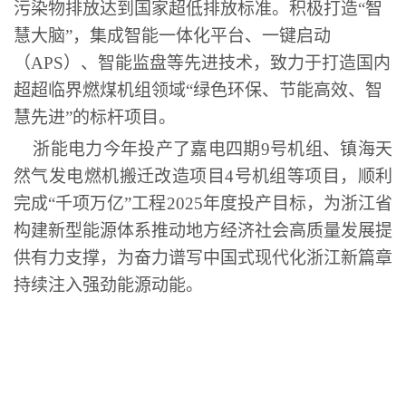
污染物排放达到国家超低排放标准。
积极
打造
“
智
慧大脑
”
，集成智能一体化平台、一键启动
（APS）、智能监盘等先进技术，致力于打造国内
超超临界燃煤机组领域
“
绿色环保、节能高效、智
慧先进
”
的标杆项目。
浙能电力
今年投产了嘉电四期
9号机组、镇海天
然气发电燃机搬迁改造项目4号机组等项目，顺利
完成
“
千项万亿
”
工程2025年度投产目标，为浙江省
构建新型能源体系推动地方经济社会高质量发展提
供有力支撑，为奋力谱写中国式现代化浙江新篇章
持续注入强劲能源动能。