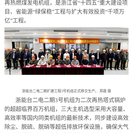
再热燃煤发电机组，是浙江省
“
十四五
”
重大建设项
目、省能源
“
绿保稳
”
工程与扩大有效投资
“
千项万
亿
”
工程。
浙能台二电二期扩建工程
3号机组正式移交生产。 郑晨 摄
浙能台二电二期3号机组
为
二次再热塔式锅炉
的超超临界百万机组，三大主机选型采用大容量、
高效率等国内同类机组的最新技术，同步建设高效
除尘、脱硫、脱硝等超低排放环保设施，确保大气