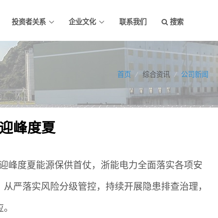
投资者关系
企业文化
联系我们
搜索
首页
/
综合资讯
/
公司新闻
迎峰度夏
五”迎峰度夏能源保供首仗，浙能电力全面落实各项安
，从严落实风险分级管控，持续开展隐患排查治理，
应。