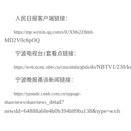
人民日报客户端链接：
https://mp.weixin.qq.com/s/lUXMs2Z8drd-
MD2V0c8pOQ
宁波电视台1套看点链接：
ds/NBTV1/230/kd
https://web.ncmc.nbtv.cn/cms/nbdst/gbds/
宁波晚报甬派新闻链接：
https://ypstatic.cnnb.com.cn/yppage-
_detail?
share/news/share/news
newsId=64888a60e4b0b394b89ba138&type=wxfs