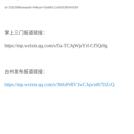
id=3282308&tenantId=64&uid=63a6fb112cd91829034102bf
掌上三门报道链接：
https://mp.weixin.qq.com/s/l5a-TCJqWjuYrf-Cf5Qr0g
台州发布报道链接：
https://mp.weixin.qq.com/s/3b0oPrRV3wCJqwn8t7DZcQ