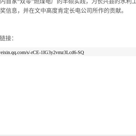
内首家
“
双零
”
燃煤电厂的丰硕实践，为长兴县的水利
奖信息，并在文中高度肯定长电公司所作的贡献。
链接：
.weixin.qq.com/s/-rCE-1IG3y2vmz3Lcd6-SQ