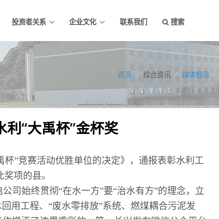
投资者关系
企业文化
联系我们
搜索
首页
/
综合资讯
/
媒体报道
利“大禹杯”金杯奖
禹杯
”
竞赛活动优胜单位的决定》，通报表彰水利工
此奖项的县。
电公司始终贯彻
“
在水一方
”
要
“
治水有方
”
的理念，立
水回用工程、
“
废水零排放
”
系统、燃煤耦合污泥发