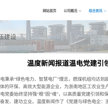
网站首页
公司概况
综合资讯
伍建设
温度新闻报道温电党建引
电秉承
“
绿色电力、智慧电厂
”
理念，燃煤机组均达到
体的环保、高效大型能源企业，为浙南地区工农业生
电党委始终坚持强
“
根
”
固
“
魂
”
，以高质量党建引领和
奋发、建功立业。温度新闻作了《党建与绿色电企：