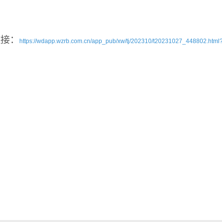
链接：
https://wdapp.wzrb.com.cn/app_pub/xw/tj/202310/t20231027_448802.htm