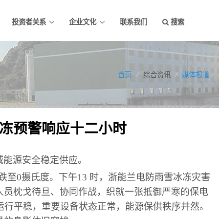
投资者关系
企业文化
联系我们
搜索
首页
/
综合资讯
/
媒体报道
冻预警响应十二小时
域能源安全稳定供应。
跌至0摄氏度。下午13 时，浙能兰电防雨雪冰冻灾害
人员枕戈待旦、协同作战，织就一张抵御严寒的保电
运行平稳，重要设备状态正常，能源保供秩序井然。