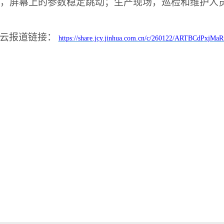
，屏幕上的参数稳定跳动；生产现场，巡检和维护人
云报道链接：
https://share.jcy.jinhua.com.cn/c/260122/ARTBCdPxjM