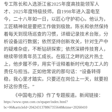
专工陈长和入选浙江省
2025年度高技能领军人
才、2025年度特级技师。自1998年进入温电至
今，二十八年如一日，以匠心守护初心。他认为，
工匠精神就是要把工作做到极致。陈长和依然保持
着每天到现场巡查的习惯，详细记录技术台账，分
析设备运行数据；依然坚持创新攻关，针对生产中
的疑难杂症，不断钻研探索；依然深耕传技育人，
继续带领青年员工成长。在瓯江之畔的这片热土
上，他步履不停，用实干诠释着新时代电力工人的
责任与担当。正如他常说的那句话：“设备转得
稳，我心里才踏实。只要还在岗位上一天，就要担
好这份责任。”
《中国电力报》作了专题报道。新闻链接：
https://www.cpnn.com.cn/epaper/index.html?
bc=06&articleId=2042431378867355648&time=20260410